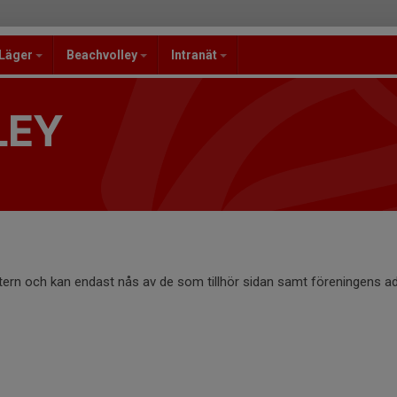
/Läger
Beachvolley
Intranät
LEY
ntern och kan endast nås av de som tillhör sidan samt föreningens ad