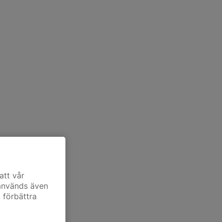
att vår
 används även
t förbättra