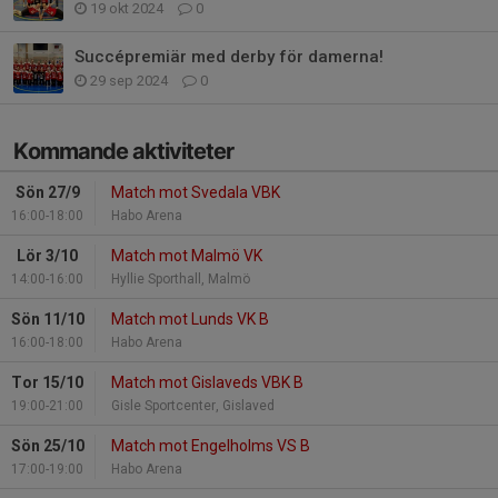
19 okt 2024
0
Succépremiär med derby för damerna!
29 sep 2024
0
Kommande aktiviteter
Sön 27/9
Match mot Svedala VBK
16:00-18:00
Habo Arena
Lör 3/10
Match mot Malmö VK
14:00-16:00
Hyllie Sporthall, Malmö
Sön 11/10
Match mot Lunds VK B
16:00-18:00
Habo Arena
Tor 15/10
Match mot Gislaveds VBK B
19:00-21:00
Gisle Sportcenter, Gislaved
Sön 25/10
Match mot Engelholms VS B
17:00-19:00
Habo Arena