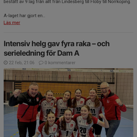
bestått av 9 lag från allt från Lindesberg till Floby till Norrköping.
A-laget har gjort en...
Läs mer
Intensiv helg gav fyra raka – och
serieledning för Dam A
22 feb, 21:06
0 kommentarer