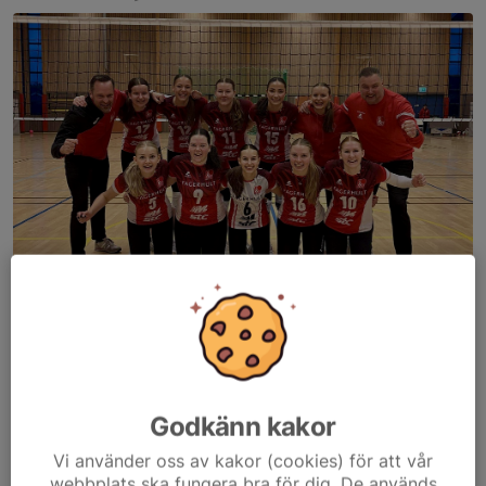
Habo Dam A jublar efter viktiga segern mot Degerfors
Habo Wolleys damer stod för en imponerande söndag när
serieledande och obesegrade Degerfors besegrades två
gånger i Habo Sporthall. I en helg som kan visa sig helt
Godkänn kakor
avgörande i toppstriden tog både Dam A och Dam B starka...
Vi använder oss av kakor (cookies) för att vår
Läs mer
webbplats ska fungera bra för dig. De används