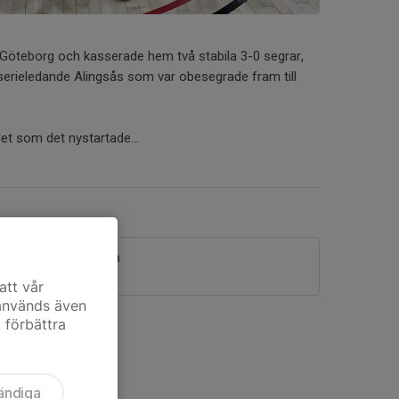
l Göteborg och kasserade hem två stabila 3-0 segrar,
serieledande Alingsås som var obesegrade fram till
llet som det nystartade...
F-laget i premiären
0
att vår
 används även
t förbättra
ändiga