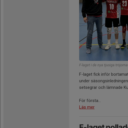
F-laget i de nya tjusiga tröjorna
F-laget fick inför bortama
under säsongsinledningen.
setsegrar och lämnade Ku
För första...
Läs mer
F-laget nollad