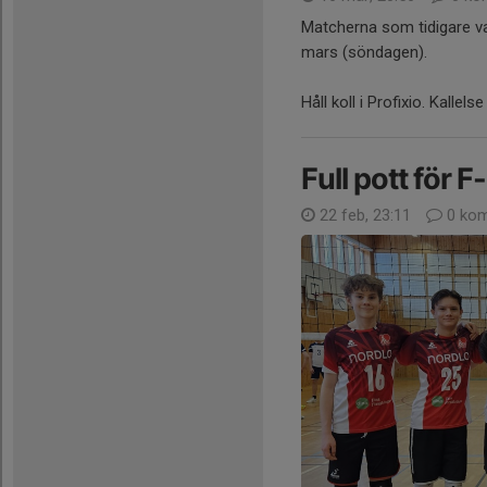
Matcherna som tidigare var 
mars (söndagen).
Håll koll i Profixio. Kalle
Full pott för F
22 feb, 23:11
0 kom