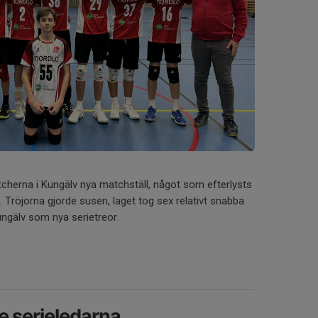
tcherna i Kungälv nya matchställ, något som efterlysts
 Tröjorna gjorde susen, laget tog sex relativt snabba
ngälv som nya serietreor.
e serieledarna