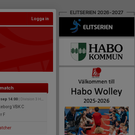
ELITSERIEN 2026-2027
Logga in
 match
 sep 14:00
| Division 3 Herrar - Division 3 Västra - Väst Herrar
eborg VBK C
r F
atcher