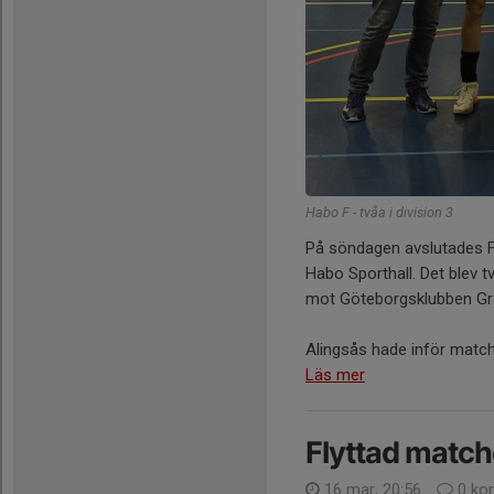
Habo F - tvåa i division 3
På söndagen avslutades 
Habo Sporthall. Det blev 
mot Göteborgsklubben Gr
Alingsås hade inför matche
Läs mer
Flyttad matc
16 mar, 20:56
0 ko