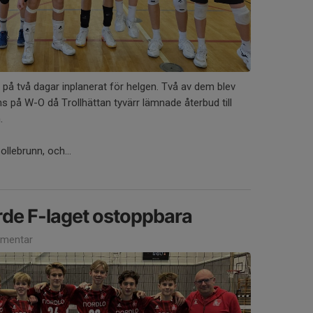
 på två dagar inplanerat för helgen. Två av dem blev
s på W-O då Trollhättan tyvärr lämnade återbud till
.
llebrunn, och...
orde F-laget ostoppbara
mentar