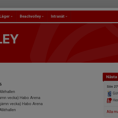
/Läger
Beachvolley
Intranät
LEY
Nästa
6
Sön 27
lléhallen
Göt
jämn vecka) Habo Arena
Her
ojämn vecka) Habo Arena
lléhallen
Alla m