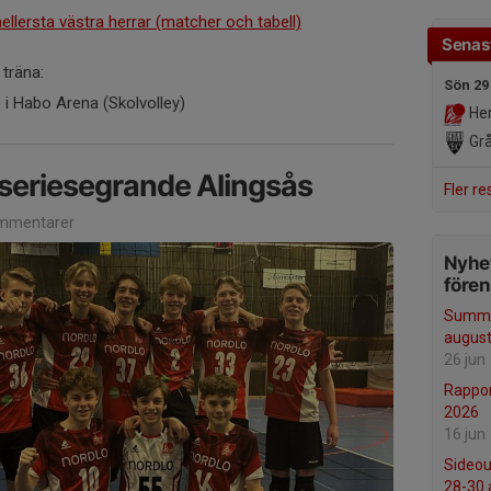
mellersta västra herrar (matcher och tabell)
Senast
 träna:
Sön 29
0 i Habo Arena (Skolvolley)
Her
Grå
seriesegrande Alingsås
Fler re
mmentarer
Nyhet
före
Summe
august
26 jun
Rappor
2026
16 jun
Sideo
28-30 