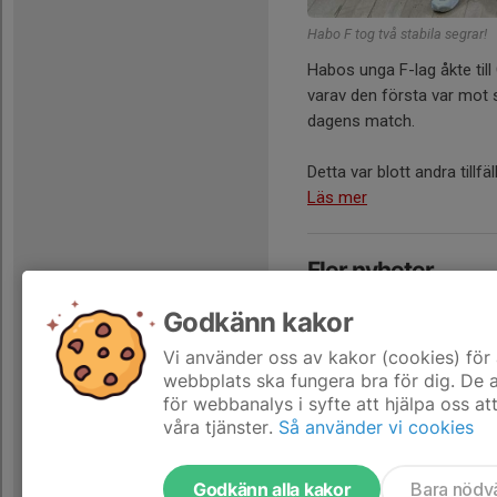
Habo F tog två stabila segrar!
Habos unga F-lag åkte til
varav den första var mot 
dagens match.
Detta var blott andra tillfä
Läs mer
Fler nyheter
Godkänn kakor
Två poäng för 
5 okt 2025
Vi använder oss av kakor (cookies) för 
webbplats ska fungera bra för dig. De
för webbanalys i syfte att hjälpa oss at
våra tjänster.
Så använder vi cookies
Godkänn alla kakor
Bara nödv