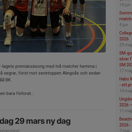
14 jun
Sommar
matchs
4 jun
Colleg
2026
29 maj
SM-gul
silver 
SM 20
F-lagets premiärsäsong med två matcher hemma i
17 maj
två segrar, först mot serietoppen Alingsås och sedan
Habo W
åå BK.
- ett p
14 maj
n bara förlorat...
Ungdom
2026 – 
11 maj
hdag 29 mars ny dag
Beachv
2026 -
mmentarer
7 maj