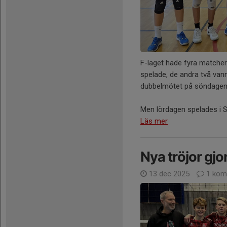
F-laget hade fyra matcher
spelade, de andra två vann
dubbelmötet på söndagen
Men lördagen spelades i So
Läs mer
Nya tröjor gj
13 dec 2025
1 kom