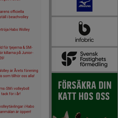
ens officiella
täll i beachvolley
etröja Habo Wolley
d för tjejerna & SM-
för killarna på Junior-
26!
olley är Årets förening
ris som tillhör oss alla!
s‑SM i volleyboll
tack för i år!
olleytävlingar i Habo
 anmälan är öppen!