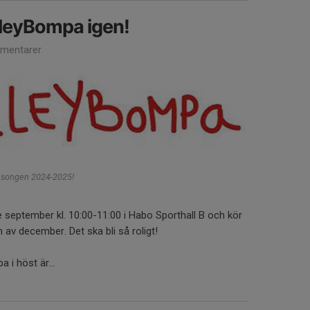
lleyBompa igen!
mentarer
äsongen 2024-2025!
e september kl. 10:00-11:00 i Habo Sporthall B och kör
en av december. Det ska bli så roligt!
 i höst är...