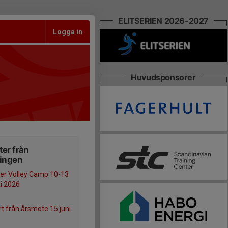
ELITSERIEN 2026-2027
Logga in
Huvudsponsorer
er från
ningen
r Volley Camp 10-13
i 2026
t från årsmöte 15 juni