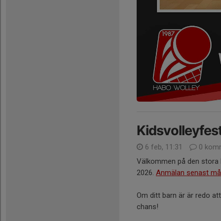
Kidsvolleyfes
6 feb, 11:31
0 komm
Välkommen på den stora K
2026.
Anmälan senast mån
Om ditt barn är är redo at
chans!