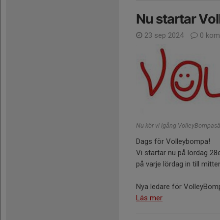
Nu startar Vo
23 sep 2024
0 kom
Nu kör vi igång VolleyBompas
Dags för Volleybompa!
Vi startar nu på lördag 28
på varje lördag in till mitt
Nya ledare för VolleyBompa
Läs mer