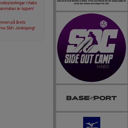
olleytävlingar i Habo
 anmälan är öppen!
mmen på årets
ms-SM i Jönköping!