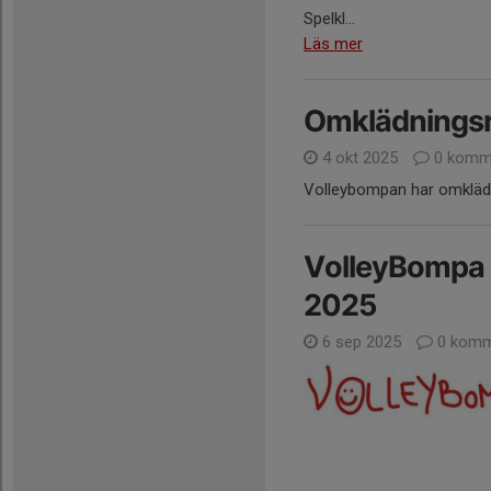
Spelkl...
Läs mer
Omklädningsr
4 okt 2025
0 komm
Volleybompan har omkläd
VolleyBompa s
2025
6 sep 2025
0 komm