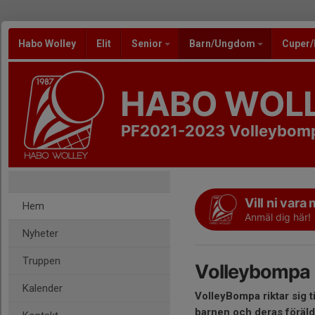
Habo Wolley
Elit
Senior
Barn/Ungdom
Cuper
HABO WOL
PF2021-2023 Volleybom
Vill ni var
Hem
Anmäl dig här!
Nyheter
Truppen
Volleybompa
Kalender
VolleyBompa riktar sig t
barnen och deras föräld