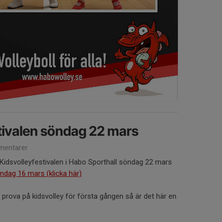
tivalen söndag 22 mars
entarer
idsvolleyfestivalen i Habo Sporthall söndag 22 mars
dag 16 mars (klicka här)
t prova på kidsvolley för första gången så är det här en