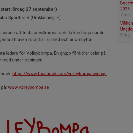
Beachv
2026 -
start lördag 27 september)
7 maj
abo Sporthall B (Omklädning: F)
Välko
Ungdo
esserade att testa är välkomna och du kan börja när du
5 maj
vi gärna att även föräldrar är med och är ombytta!
vara ledare för Volleybompa. En grupp föräldrar delar på
r med under träningen.
ebook:
https://www.facebook.com/volleybompasverige
 på:
www.volleybompa.se