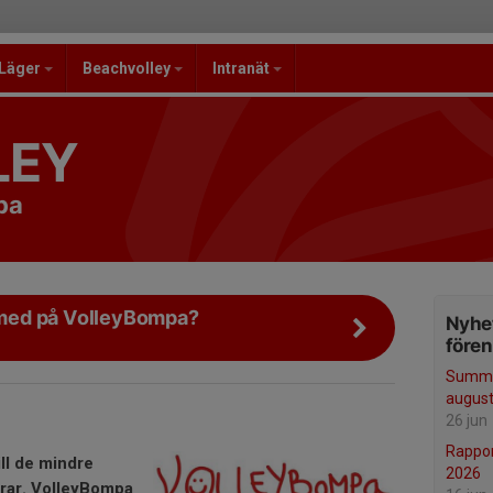
/Läger
Beachvolley
Intranät
LEY
pa
a med på VolleyBompa?
Nyhet
före
Summe
august
26 jun
Rappor
ill de mindre
2026
rar.
VolleyBompa