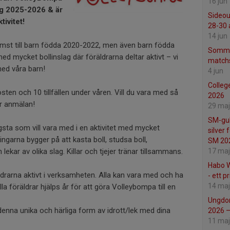
16 jun
ng 2025-2026 & är
Sideo
ivitet!
28-30 
14 jun
ämst till barn födda 2020-2022, men även barn födda
Sommar
d mycket bollinslag där föräldrarna deltar aktivt – vi
matchs
med våra barn!
4 jun
Colleg
hösten och 10 tillfällen under våren. Vill du vara med så
2026
r anmälan!
29 maj
SM-gul
sta som vill vara med i en aktivitet med mycket
silver 
ingarna bygger på att kasta boll, studsa boll,
SM 20
17 maj
ekar av olika slag. Killar och tjejer tränar tillsammans.
Habo W
ldrarna aktivt i verksamheten. Alla kan vara med och ha
- ett p
14 maj
la föräldrar hjälps år för att göra Volleybompa till en
Ungdom
nna unika och härliga form av idrott/lek med dina
2026 – 
11 maj