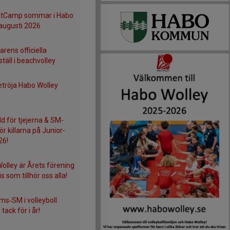
utCamp sommar i Habo
augusti 2026
ens officiella
täll i beachvolley
etröja Habo Wolley
d för tjejerna & SM-
för killarna på Junior-
26!
olley är Årets förening
ris som tillhör oss alla!
s‑SM i volleyboll
tack för i år!