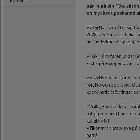
Kontakt
går in på sin 13:e säso
en mycket uppskattad akt
VolleyBompa riktar sig fr
2023 är välkomna. Lekar me
har underbart roligt ihop 
Vi kör 10 tillfällen under 
klicka på knappen ovan fö
VolleyBompa är för de yng
rörelse och boll-lekar. Övn
koordinationsövningar och l
I VolleyBompa deltar förä
roligt med sina barn och al
kul aktivitet.
Välkommen att prova på de
barn!