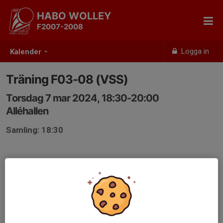
HABO WOLLEY
F2007-2008
Logga in
Kalender
Träning F03-08 (VSS)
Torsdag 7 mar 2024, 18:30-20:00
Alléhallen
Samling: 18:30