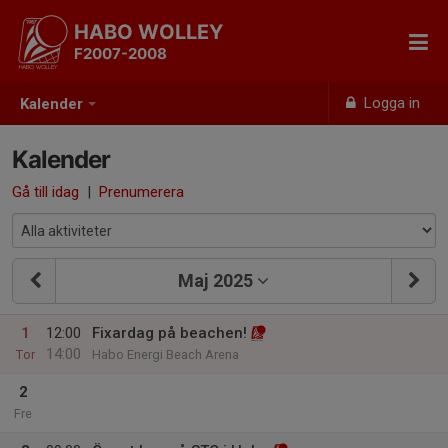
HABO WOLLEY
F2007-2008
Logga in
Kalender
Kalender
Gå till idag
|
Prenumerera
Maj 2025
1
12:00
Fixardag på beachen!
14:00
Tor
Habo Energi Beach Arena
2
Fre