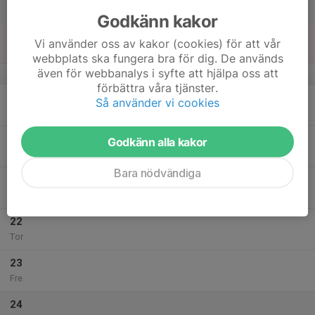
Lör
Godkänn kakor
18
Vi använder oss av kakor (cookies) för att vår
Sön
webbplats ska fungera bra för dig. De används
även för webbanalys i syfte att hjälpa oss att
v.21
förbättra våra tjänster.
19
Så använder vi cookies
Mån
20
Godkänn alla kakor
Tis
Bara nödvändiga
21
Ons
22
Tor
23
Fre
24