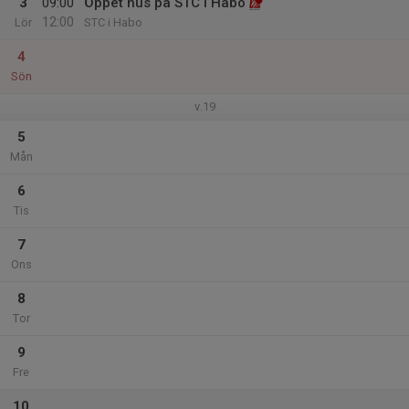
3
09:00
Öppet hus på STC i Habo
12:00
Lör
STC i Habo
4
Sön
v.19
5
Mån
6
Tis
7
Ons
8
Tor
9
Fre
10