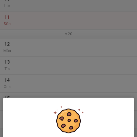
Lör
11
Sön
v.20
12
Mån
13
Tis
14
Ons
15
Tor
16
Fre
17