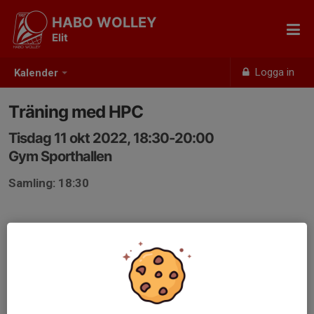
HABO WOLLEY
Elit
Logga in
Kalender
Träning med HPC
Tisdag 11 okt 2022, 18:30-20:00
Gym Sporthallen
Samling: 18:30