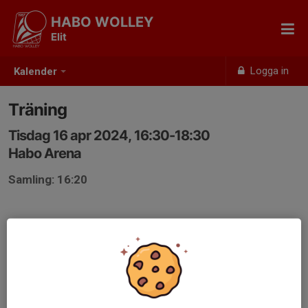
HABO WOLLEY
Elit
Logga in
Kalender
Träning
Tisdag 16 apr 2024, 16:30-18:30
Habo Arena
Samling: 16:20