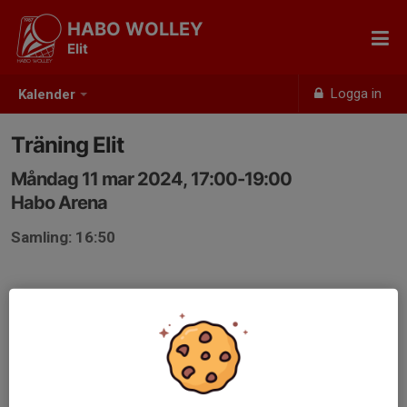
HABO WOLLEY
Elit
Logga in
Kalender
Träning Elit
Måndag 11 mar 2024, 17:00-19:00
Habo Arena
Samling: 16:50