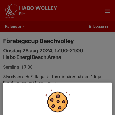
HABO WOLLEY
Elit
Logga in
Kalender
Företagscup Beachvolley
Onsdag 28 aug 2024, 17:00-21:00
Habo Energi Beach Arena
Samling: 17:00
Styrelsen och Elitlaget är funktionärer på den årliga
Företagscupen i beachvolley.
- Domare
- DJ
- Speaker
- Grilla burgare