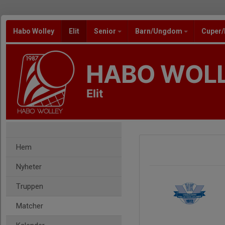
Habo Wolley
Elit
Senior
Barn/Ungdom
Cuper
HABO WOL
Elit
Hem
Nyheter
Truppen
Matcher