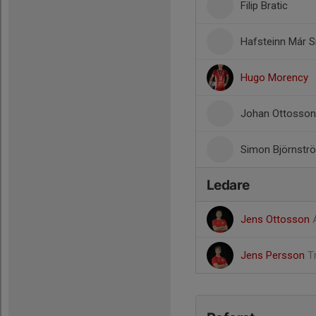
Filip Bratic
Hafsteinn Már S
Hugo Morency
Johan Ottosson
Simon Björnstr
Ledare
Jens Ottosson
Jens Persson
T