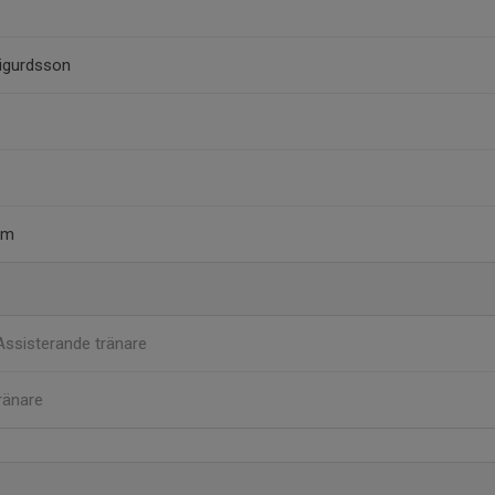
igurdsson
öm
Assisterande tränare
ränare