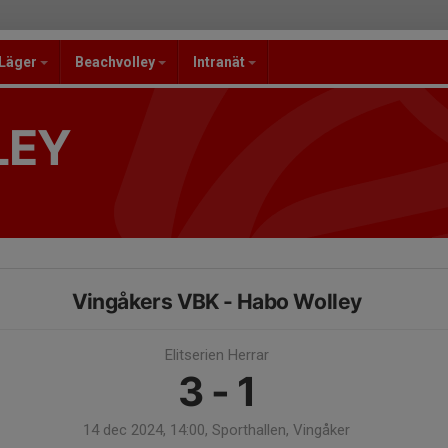
/Läger
Beachvolley
Intranät
LEY
Vingåkers VBK - Habo Wolley
Elitserien Herrar
3 - 1
14 dec 2024, 14:00, Sporthallen, Vingåker