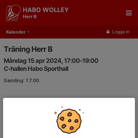
HABO WOLLEY
Herr B
Logga in
Kalender
Träning Herr B
Måndag 15 apr 2024, 17:00-19:00
C-hallen Habo Sporthall
Samling: 17:00