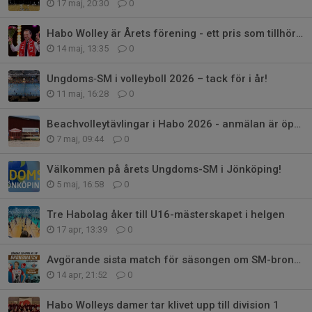
17 maj, 20:30
0
Habo Wolley är Årets förening - ett pris som tillhör oss alla!
14 maj, 13:35
0
Ungdoms‑SM i volleyboll 2026 – tack för i år!
11 maj, 16:28
0
Beachvolleytävlingar i Habo 2026 - anmälan är öppen!
7 maj, 09:44
0
Välkommen på årets Ungdoms-SM i Jönköping!
5 maj, 16:58
0
Tre Habolag åker till U16-mästerskapet i helgen
17 apr, 13:39
0
Avgörande sista match för säsongen om SM-brons i Habo Arena söndag 19 april
14 apr, 21:52
0
Habo Wolleys damer tar klivet upp till division 1