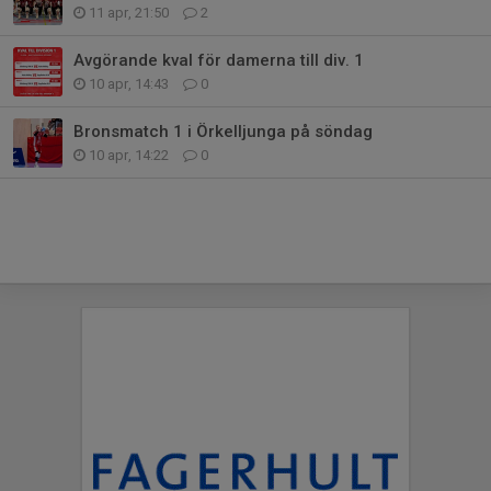
11 apr, 21:50
2
Avgörande kval för damerna till div. 1
10 apr, 14:43
0
Bronsmatch 1 i Örkelljunga på söndag
10 apr, 14:22
0