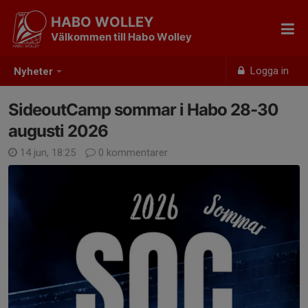
HABO WOLLEY
Välkommen till Habo Wolley
Logga in
Nyheter
SideoutCamp sommar i Habo 28-30
augusti 2026
14 jun, 18:25
0 kommentarer