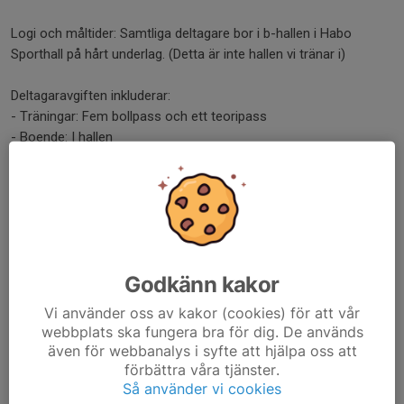
Logi och måltider: Samtliga deltagare bor i b-hallen i Habo
Sporthall på hårt underlag. (Detta är inte hallen vi tränar i)
Deltagaravgiften inkluderar:
- Träningar: Fem bollpass och ett teoripass
- Boende: I hallen
- Mat: Lunch och middag på lördag Frukost och lunch på söndag
Betalning och avanmälan: Betalning sker i samband med
anmälan.
Ingen återbetalning vid avanmälan efter den 1 augusti.
Godkänn kakor
Frågor? Kontakta Alvin Almberg på 072-396 9779 eller via e-
Vi använder oss av kakor (cookies) för att vår
post:
alvin.almberg@hotmail.com
webbplats ska fungera bra för dig. De används
även för webbanalys i syfte att hjälpa oss att
Dela nyhet
förbättra våra tjänster.
Så använder vi cookies