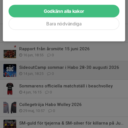
Godkänn alla kakor
Tidigare nyheter
Bara nödvändiga
Summer Volley Camp 10-13 augusti 2026
26 jun, 16:49
0
Rapport från årsmöte 15 juni 2026
16 jun, 18:55
0
SideoutCamp sommar i Habo 28-30 augusti 2026
14 jun, 18:25
0
Sommarens officiella matchställ i beachvolley
4 jun, 16:15
0
Collegetröja Habo Wolley 2026
29 maj, 10:57
0
SM-guld för tjejerna & SM-silver för killarna på Junior-SM 2026!