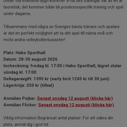
Under två intensiva dygn kommer vi ha sex träningar var av en är
teoretisk, det kommer både bli positionsspecifik träning och spel
under dagarna.
Tillsammans med några av Sveriges bästa tränare och spelare
är det en perfekt möjlighet att ta ditt spel till nästa nivå och
möta andra volleybollentusiaster!
Plats: Habo Sporthall
Datum: 28-30 augusti 2026
Incheckning: fredag kl. 17:00 i Habo Sporthall, lägret slutar
söndag kl. 17:00
Deltagaravgift: 1395 kr (early bird 1245 kr till 30 juni)
Lägertröja: 250 kr (tillval)
Anmälan Pojkar:
Senast onsdag 12 augusti (klicka här)
Anmälan Flickor:
Senast onsdag 12 augusti (klicka här)
Viktig information Begränsat antal platser: För att säkra din
plats, anmäl dig i god tid.