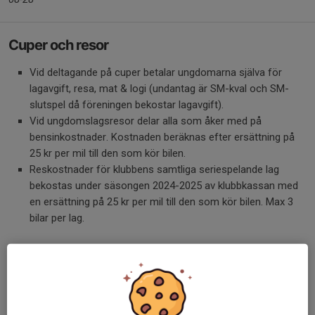
Cuper och resor
Vid deltagande på cuper betalar ungdomarna själva för
lagavgift, resa, mat & logi (undantag är SM-kval och SM-
slutspel då föreningen bekostar lagavgift).
Vid ungdomslagsresor delar alla som åker med på
bensinkostnader. Kostnaden beräknas efter ersättning på
25 kr per mil till den som kör bilen.
Reskostnader för klubbens samtliga seriespelande lag
bekostas under säsongen 2024-2025 av klubbkassan med
en ersättning på 25 kr per mil till den som kör bilen. Max 3
bilar per lag.
Landslagsläger
Vid deltagande på utvecklingsläger eller landslagsläger dit
spelare kallas av RTC eller RIG kan spelare ansöka om att
få halva deltagaravgiften betald.