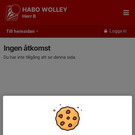
HABO WOLLEY
Herr B
Logga in
Till hemsidan
Ingen åtkomst
Du har inte tillgång att se denna sida.