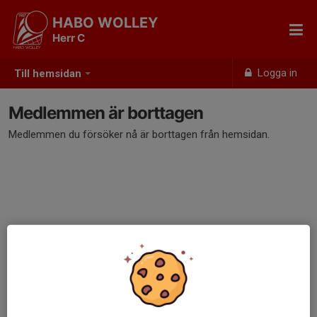
HABO WOLLEY
Herr C
Logga in
Till hemsidan
Medlemmen är borttagen
Medlemmen du försöker nå är borttagen från hemsidan.