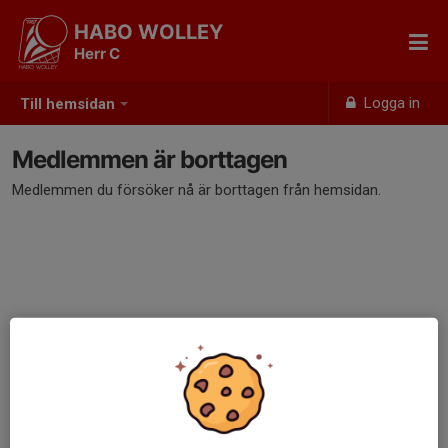
HABO WOLLEY
Herr C
Logga in
Till hemsidan
Medlemmen är borttagen
Medlemmen du försöker nå är borttagen från hemsidan.