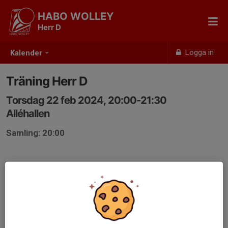
HABO WOLLEY
Herr D
Logga in
Kalender
Träning Herr D
Torsdag 22 feb 2024, 20:00-21:30
Alléhallen
Samling: 20:00