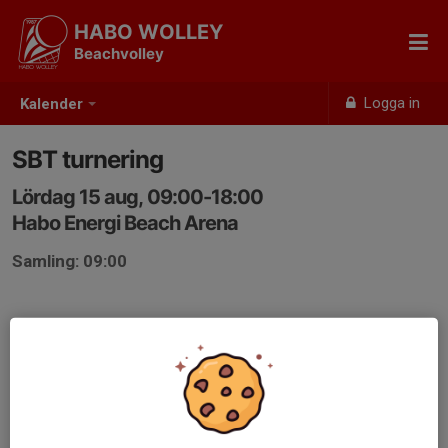
HABO WOLLEY
Beachvolley
Logga in
Kalender
SBT turnering
Lördag 15 aug, 09:00-18:00
Habo Energi Beach Arena
Samling: 09:00