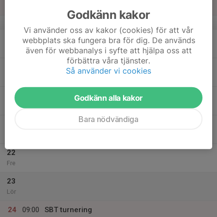
Sön
Godkänn kakor
v.21
Vi använder oss av kakor (cookies) för att vår
18
webbplats ska fungera bra för dig. De används
Mån
även för webbanalys i syfte att hjälpa oss att
förbättra våra tjänster.
19
Så använder vi cookies
Tis
20
Godkänn alla kakor
Ons
Bara nödvändiga
21
Tor
22
Fre
23
Lör
24
09:00
SBT turnering