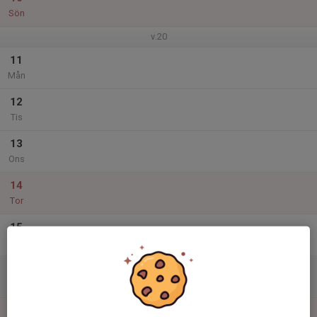
Sön
v.20
11
Mån
12
Tis
13
Ons
14
Tor
15
Fre
16
Lör
17