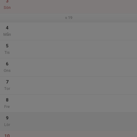
3
Sön
v.19
4
Mån
5
Tis
6
Ons
7
Tor
8
Fre
9
Lör
10