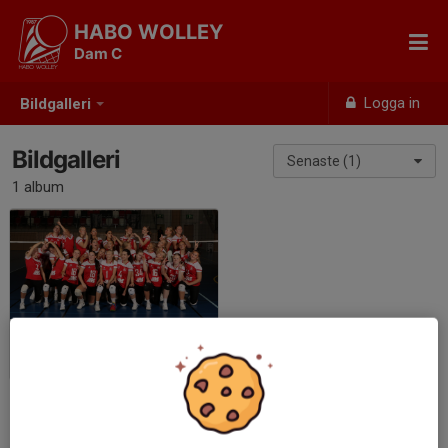
HABO WOLLEY
Dam C
Logga in
Bildgalleri
Bildgalleri
Senaste (1)
1 album
lagbild
2024-10-09
|
4 st