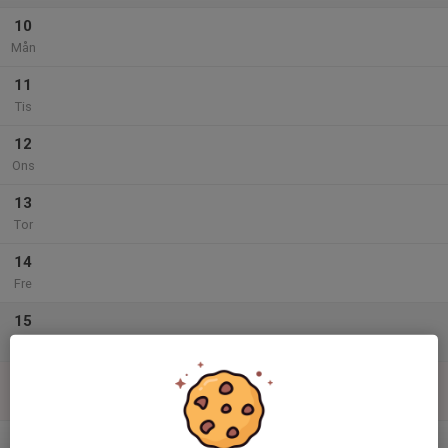
10
Mån
11
Tis
12
Ons
13
Tor
14
Fre
15
Lör
16
Sön
v.34