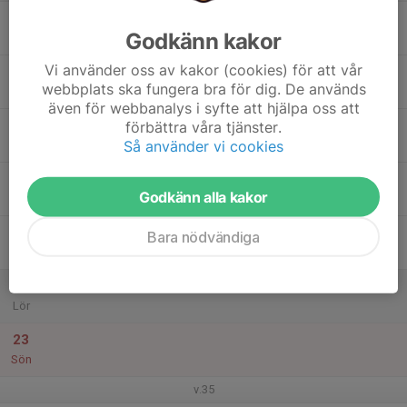
17
Godkänn kakor
Mån
Vi använder oss av kakor (cookies) för att vår
18
webbplats ska fungera bra för dig. De används
Tis
även för webbanalys i syfte att hjälpa oss att
19
förbättra våra tjänster.
Så använder vi cookies
Ons
20
Godkänn alla kakor
Tor
21
Bara nödvändiga
Fre
22
Lör
23
Sön
v.35