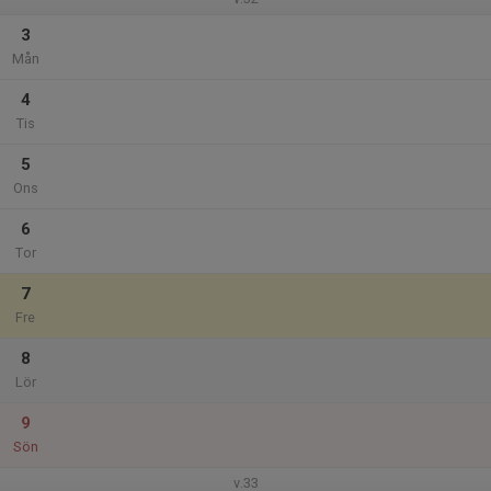
3
Mån
4
Tis
5
Ons
6
Tor
7
Fre
8
Lör
9
Sön
v.33