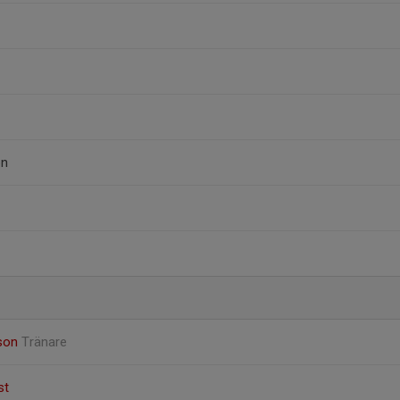
on
son
Tränare
st