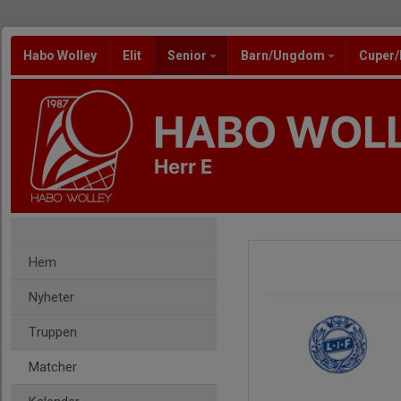
Habo Wolley
Elit
Senior
Barn/Ungdom
Cuper
HABO WOL
Herr E
Hem
Nyheter
Truppen
Matcher