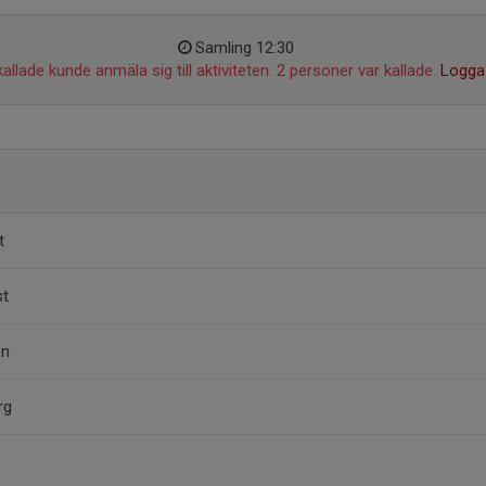
Samling 12:30
allade kunde anmäla sig till aktiviteten. 2 personer var kallade.
Logga 
t
st
on
rg