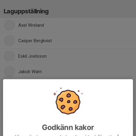
Laguppställning
Axel Wreland
Casper Bergkvist
Eskil Joelsson
Jakob Wärn
Lage Zethson
Leo Nordström
Mille Nero Grander
Godkänn kakor
Niclas Nordström