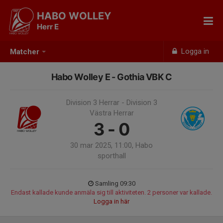
HABO WOLLEY
Herr E
Logga in
Matcher
Habo Wolley E - Gothia VBK C
Division 3 Herrar - Division 3
Västra Herrar
3 - 0
30 mar 2025, 11:00, Habo
sporthall
Samling 09:30
Endast kallade kunde anmäla sig till aktiviteten. 2 personer var kallade.
Logga in här