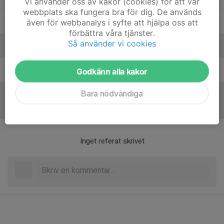
Vi använder oss av kakor (cookies) för att vår
webbplats ska fungera bra för dig. De används
Ruben Alnervik
även för webbanalys i syfte att hjälpa oss att
förbättra våra tjänster.
Så använder vi cookies
Ledare
Mattias Svedjefall
Tränare
Godkänn alla kakor
Bara nödvändiga
Referat
Inget referat skrivet