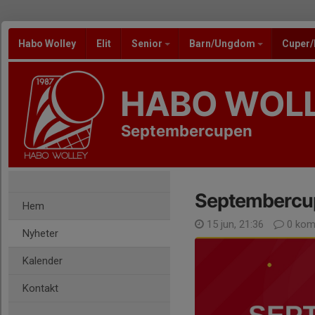
Habo Wolley
Elit
Senior
Barn/Ungdom
Cuper
HABO WOL
Septembercupen
Septembercu
Hem
15 jun, 21:36
0 kom
Nyheter
Kalender
Kontakt