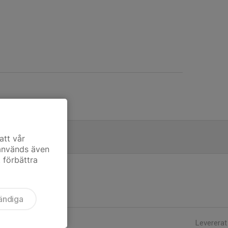
en U18 2026
att vår
0
 används även
t förbättra
ändiga
Levererat