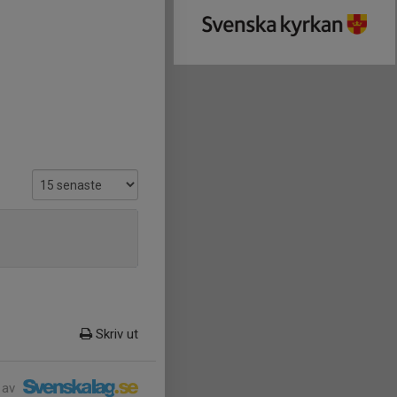
Skriv ut
 av