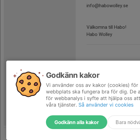
info@habowolley.se
Välkomna till Habo!
Habo Wolley
Tidigare nyheter
Godkänn kakor
Septembercup
Vi använder oss av kakor (cookies) för 
15 jun, 21:36
webbplats ska fungera bra för dig. De
för webbanalys i syfte att hjälpa oss at
våra tjänster.
Så använder vi cookies
Godkänn alla kakor
Bara nödv
Tjäna pengar till laget