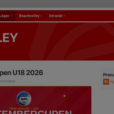
/Läger
Beachvolley
Intranät
LEY
pen U18 2026
Pren
mentarer
Ny