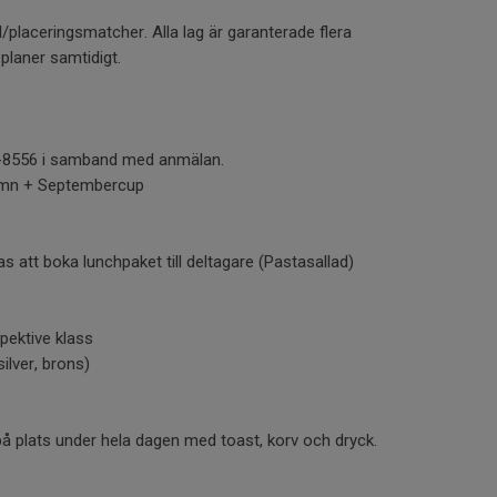
l/placeringsmatcher. Alla lag är garanterade flera
 planer samtidigt.
042-8556 i samband med anmälan.
amn + Septembercup
s att boka lunchpaket till deltagare (Pastasallad)
spektive klass
silver, brons)
å plats under hela dagen med toast, korv och dryck.