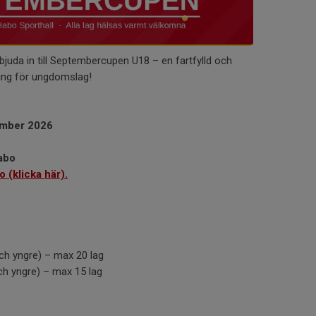
bjuda in till Septembercupen U18 – en fartfylld och
ing för ungdomslag!
ember 2026
Habo
o (klicka här).
ch yngre) – max 20 lag
ch yngre) – max 15 lag