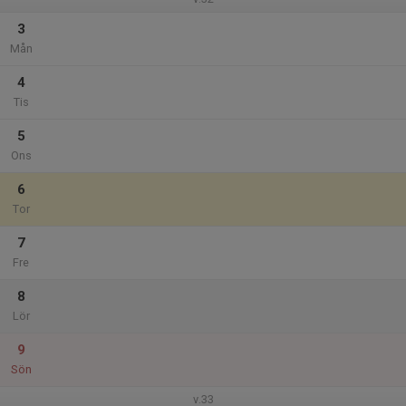
3
Mån
4
Tis
5
Ons
6
Tor
7
Fre
8
Lör
9
Sön
v.33