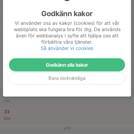
17
Godkänn kakor
Mån
Vi använder oss av kakor (cookies) för att vår
18
webbplats ska fungera bra för dig. De används
Tis
även för webbanalys i syfte att hjälpa oss att
19
förbättra våra tjänster.
Så använder vi cookies
Ons
20
Godkänn alla kakor
Tor
21
Bara nödvändiga
Fre
22
Lör
23
Sön
v.35