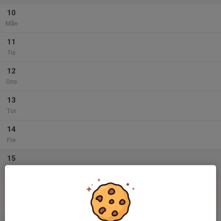
10
Mån
11
Tis
12
Ons
13
Tor
14
Fre
15
Lör
16
Sön
v.34