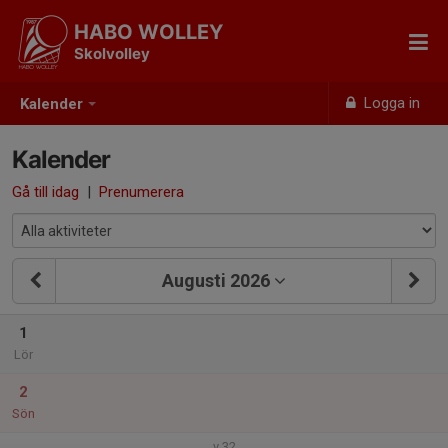
HABO WOLLEY
Skolvolley
Logga in
Kalender
Kalender
Gå till idag
|
Prenumerera
Augusti 2026
1
Lör
2
Sön
v.32