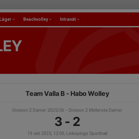
/Läger
Beachvolley
Intranät
LEY
Team Valla B - Habo Wolley
Division 2 Damer 2025/26 - Division 2 Mellersta Damer
3 - 2
19 okt 2025, 12:00, Linköpings Sporthall