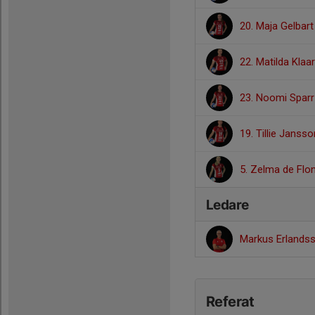
20. Maja Gelbart
22. Matilda Klaa
23. Noomi Sparr
19. Tillie Janss
5. Zelma de Flo
Ledare
Markus Erlands
Referat