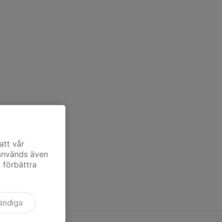
att vår
 används även
t förbättra
ändiga