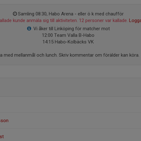
Samling 08:30, Habo Arena - eller ö k med chaufför
llade kunde anmäla sig till aktiviteten. 12 personer var kallade.
Logga
Vi åker till Linköping för matcher mot
12:00 Team Valla B-Habo
14:15 Habo-Kolbäcks VK
a med mellanmål och lunch. Skriv kommentar om förälder kan köra.
dsson
st