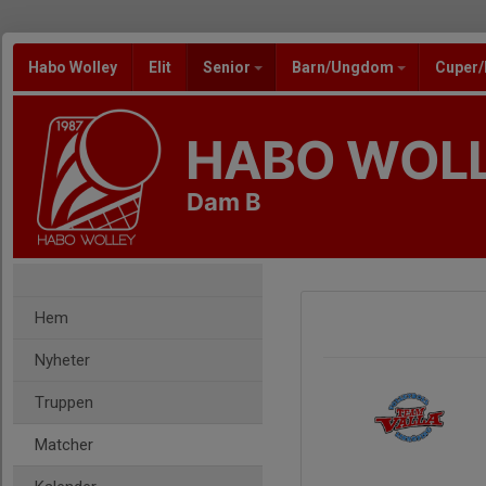
Habo Wolley
Elit
Senior
Barn/Ungdom
Cuper
HABO WOL
Dam B
Hem
Nyheter
Truppen
Matcher