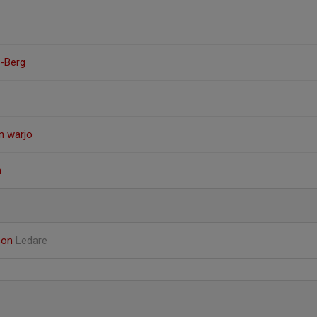
r-Berg
on warjo
n
son
Ledare