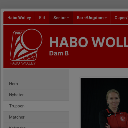
Habo Wolley
Elit
Senior
Barn/Ungdom
Cuper
HABO WOL
Dam B
Hem
Nyheter
Truppen
Matcher