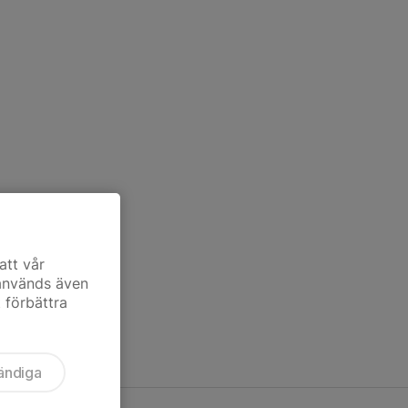
att vår
 används även
t förbättra
ändiga