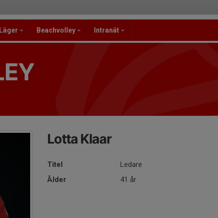
/Läger
Beachvolley
Intranät
LEY
Lotta Klaar
Titel
Ledare
Ålder
41 år