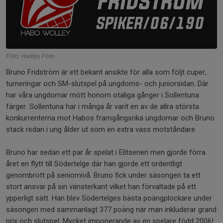
Foto: Haikyu Foto
Bruno Fridström är ett bekant ansikte för alla som följt cuper,
turneringar och SM-slutspel på ungdoms- och juniorsidan. Där
har våra ungdomar mött honom otaliga gånger i Sollentuna
färger. Sollentuna har i många år varit en av de allra största
konkurrenterna mot Habos framgångsrika ungdomar och Bruno
stack redan i ung ålder ut som en extra vass motståndare.
Bruno har sedan ett par år spelat i Elitserien men gjorde förra
året en flytt till Södertelge där han gjorde ett ordentligt
genombrott på seniornivå. Bruno fick under säsongen ta ett
stort ansvar på sin vänsterkant vilket han förvaltade på ett
ypperligt sätt. Han blev Södertelges bästa poängplockare under
säsongen med sammanlagt 377 poäng när man inkluderar grand
prix och slutspel. Mycket imponerande av en spelare född 2006!