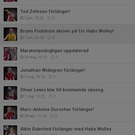
Ted Zethson förlänger!
5 jun, 12:22
0
Bruno Fridström skriver på för Habo Wolley!
1 jun, 20:15
0
Maratonpoängligan uppdaterad
29 maj, 15:12
1
Jonathan Widegren förlänger!
5 maj, 13:10
1
Oliver Lewis klar till kommande säsong
1 maj, 15:22
1
Marc-Antoine Durocher förlänger!
28 apr, 12:14
2
Albin Eiderhed förlänger med Habo Wolley