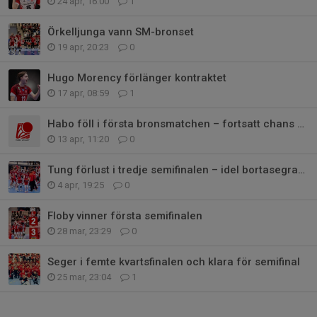
24 apr, 16:00
1
Örkelljunga vann SM-bronset
19 apr, 20:23
0
Hugo Morency förlänger kontraktet
17 apr, 08:59
1
Habo föll i första bronsmatchen – fortsatt chans hemma i Habo Arena
13 apr, 11:20
0
Tung förlust i tredje semifinalen – idel bortasegrar i serien
4 apr, 19:25
0
Floby vinner första semifinalen
28 mar, 23:29
0
Seger i femte kvartsfinalen och klara för semifinal
25 mar, 23:04
1