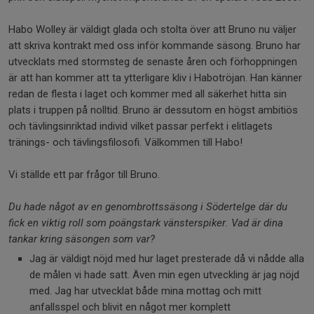
Habo Wolley är väldigt glada och stolta över att Bruno nu väljer
att skriva kontrakt med oss inför kommande säsong. Bruno har
utvecklats med stormsteg de senaste åren och förhoppningen
är att han kommer att ta ytterligare kliv i Habotröjan. Han känner
redan de flesta i laget och kommer med all säkerhet hitta sin
plats i truppen på nolltid. Bruno är dessutom en högst ambitiös
och tävlingsinriktad individ vilket passar perfekt i elitlagets
tränings- och tävlingsfilosofi. Välkommen till Habo!
Vi ställde ett par frågor till Bruno.
Du hade något av en genombrottssäsong i Södertelge där du
fick en viktig roll som poängstark vänsterspiker. Vad är dina
tankar kring säsongen som var?
Jag är väldigt nöjd med hur laget presterade då vi nådde alla
de målen vi hade satt. Även min egen utveckling är jag nöjd
med. Jag har utvecklat både mina mottag och mitt
anfallsspel och blivit en något mer komplett