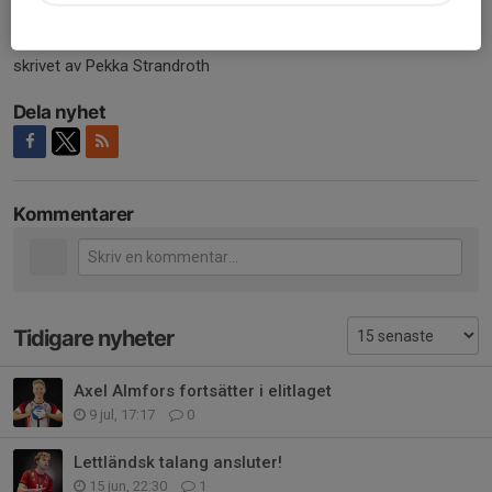
få mycket reps på beachen.
skrivet av Pekka Strandroth
Dela nyhet
Kommentarer
Tidigare nyheter
Axel Almfors fortsätter i elitlaget
9 jul, 17:17
0
Lettländsk talang ansluter!
15 jun, 22:30
1