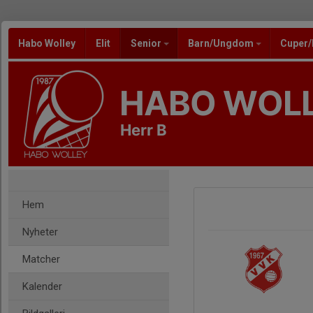
Habo Wolley
Elit
Senior
Barn/Ungdom
Cuper
HABO WOL
Herr B
Hem
Nyheter
Matcher
Kalender