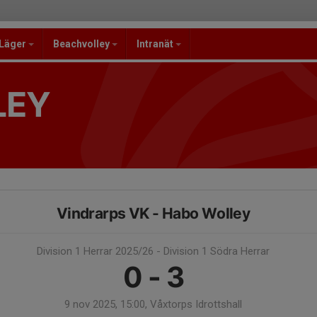
/Läger
Beachvolley
Intranät
LEY
Vindrarps VK - Habo Wolley
Division 1 Herrar 2025/26 - Division 1 Södra Herrar
0 - 3
9 nov 2025, 15:00, Våxtorps Idrottshall