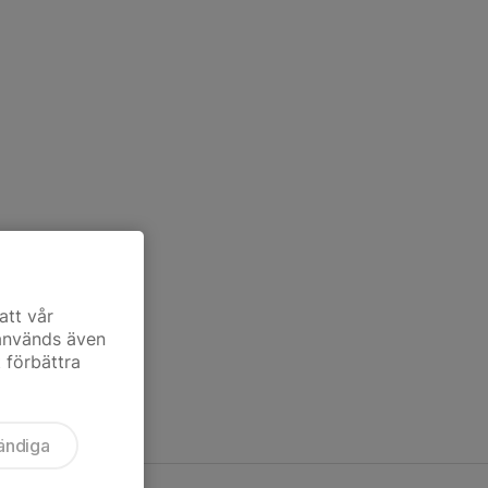
att vår
 används även
t förbättra
ändiga