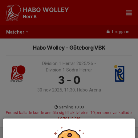
HABO WOLLEY
Herr B
Logga in
Matcher
Habo Wolley - Göteborg VBK
Division 1 Herrar 2025/26 -
Division 1 Södra Herrar
3 - 0
30 nov 2025, 11:30, Habo Arena
Samling 10:00
Endast kallade kunde anmäla sig till aktiviteten. 10 personer var kallade.
Logga in här