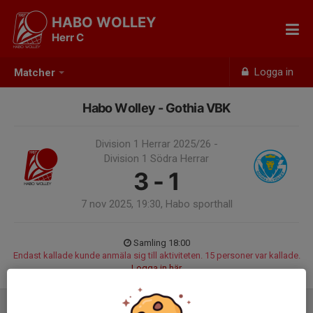
HABO WOLLEY
Herr C
Logga in
Matcher
Habo Wolley - Gothia VBK
Division 1 Herrar 2025/26 -
Division 1 Södra Herrar
3 - 1
7 nov 2025, 19:30, Habo sporthall
Samling 18:00
Endast kallade kunde anmäla sig till aktiviteten. 15 personer var kallade.
Logga in här