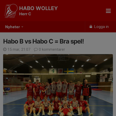
HABO WOLLEY
Herr C
Logga in
Nyheter
Habo B vs Habo C = Bra spel!
15 mar, 21:07
0 kommentarer