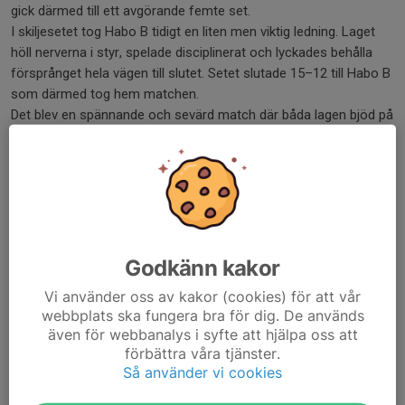
gick därmed till ett avgörande femte set.
I skiljesetet tog Habo B tidigt en liten men viktig ledning. Laget
höll nerverna i styr, spelade disciplinerat och lyckades behålla
försprånget hela vägen till slutet. Setet slutade 15–12 till Habo B
som därmed tog hem matchen.
Det blev en spännande och sevärd match där båda lagen bjöd på
riktigt fin volleyboll. Extra roligt var också att se en debutant i
varje lag – Leo i Habo B (har gjort inhopp i C men inte i B) och
Isak i Habo C – som båda gjorde mycket starka insatser! Extra
kul att se!
Dela nyhet
Godkänn kakor
Vi använder oss av kakor (cookies) för att vår
webbplats ska fungera bra för dig. De används
Kommentarer
även för webbanalys i syfte att hjälpa oss att
förbättra våra tjänster.
Så använder vi cookies