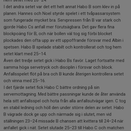
hem setet med 26–24.
I det andra setet var det ett helt annat Habo B som klev in på
planen. Hannes och Noel styrde spelet i ett tvåpassarsystem
som fungerade mycket bra. Servpressen från B var stark och
gjorde Habo Cs anfall mer förutsägbara. Det gav flera fina
blockpoäng för B, och när bollen väl tog sig förbi blocket
plockades den ofta upp av ett uppoffrande försvar med Albin i
spetsen. Habo B spelade stabilt och kontrollerat och tog hem
setet klart med 25–14.
Även det tredje setet gick i Habo Bs favör. Laget fortsatte med
samma höga servetryck och disciplin i försvar och block.
Anfallsspelet flöt på bra och B kunde återigen kontrollera setet
och vinna med 25–16.
I det fjärde setet fick Habo C bättre ordning på sin
servemottagning. Med bättre passningar kunde de åter använda
hela sitt anfallsspel och hota från alla anfallsutvägar igen. C tog
en stabil ledning och höll den under större delen av setet. Habo
B vägrade dock ge upp och närmade sig i slutet, men vid
ställningen 23–24 missade B chansen att kvittera till 24–24 när
anfallet gick i nät. Setet slutade 25–23 till Habo C och matchen