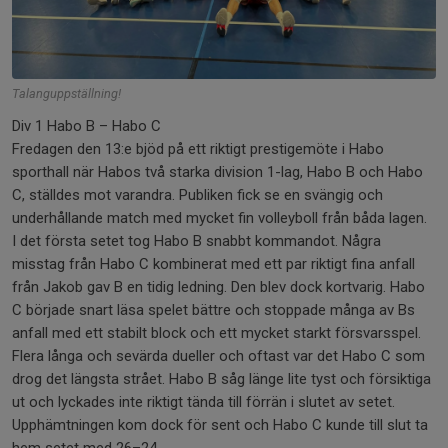
Talanguppställning!
Div 1 Habo B – Habo C
Fredagen den 13:e bjöd på ett riktigt prestigemöte i Habo
sporthall när Habos två starka division 1-lag, Habo B och Habo
C, ställdes mot varandra. Publiken fick se en svängig och
underhållande match med mycket fin volleyboll från båda lagen.
I det första setet tog Habo B snabbt kommandot. Några
misstag från Habo C kombinerat med ett par riktigt fina anfall
från Jakob gav B en tidig ledning. Den blev dock kortvarig. Habo
C började snart läsa spelet bättre och stoppade många av Bs
anfall med ett stabilt block och ett mycket starkt försvarsspel.
Flera långa och sevärda dueller och oftast var det Habo C som
drog det längsta strået. Habo B såg länge lite tyst och försiktiga
ut och lyckades inte riktigt tända till förrän i slutet av setet.
Upphämtningen kom dock för sent och Habo C kunde till slut ta