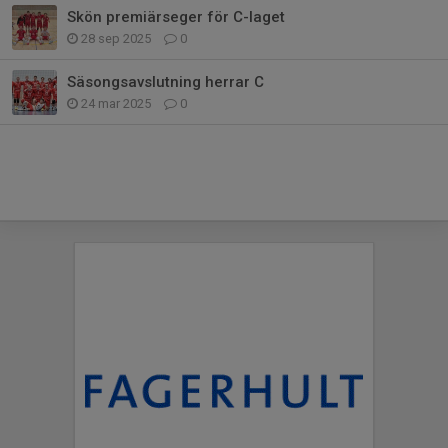
Skön premiärseger för C-laget
28 sep 2025
0
Säsongsavslutning herrar C
24 mar 2025
0