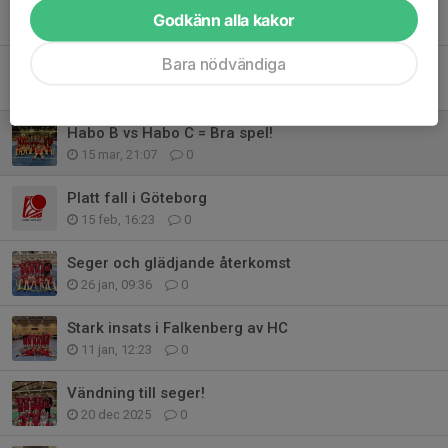
Tidigare nyheter
Godkänn alla kakor
Bara nödvändiga
Habo C säsongsavslutning
21 mar, 23:36
0
Habo B vs Habo C = Bra spel!
15 mar, 21:07
0
Platt fall i Göteborg
15 feb, 16:23
0
Seger och glädjande återkomst
26 jan, 09:36
0
Stark insats i Falkenberg av HC
11 jan, 12:23
0
Vändning till seger!
20 dec 2025
0