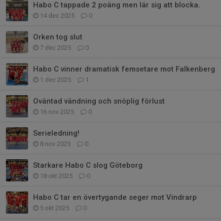
Habo C tappade 2 poäng men lär sig att blocka.
14 dec 2025
0
Orken tog slut
7 dec 2025
0
Habo C vinner dramatisk femsetare mot Falkenberg
1 dec 2025
1
Oväntad vändning och snöplig förlust
16 nov 2025
0
Serieledning!
8 nov 2025
0
Starkare Habo C slog Göteborg
18 okt 2025
0
Habo C tar en övertygande seger mot Vindrarp
5 okt 2025
0