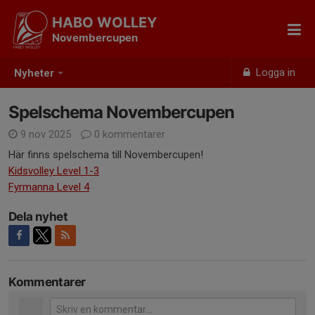
HABO WOLLEY
Novembercupen
Logga in
Nyheter
Spelschema Novembercupen
9 nov 2025
0 kommentarer
Här finns spelschema till Novembercupen!
Kidsvolley Level 1-3
Fyrmanna Level 4
Dela nyhet
Kommentarer