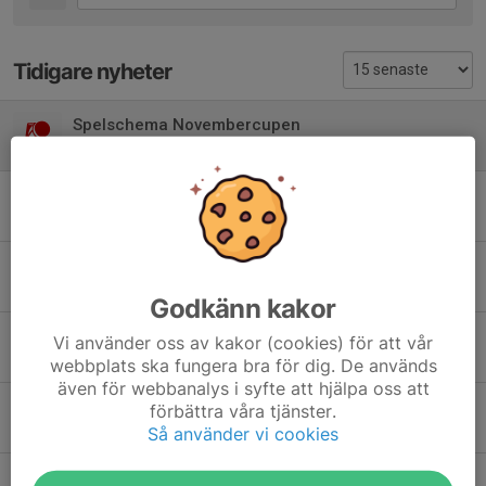
Tidigare nyheter
Spelschema Novembercupen
9 nov 2025
0
Novembercupen söndag 9 november 2025
9 okt 2025
0
Novembercupen level 1-4 - söndag 24 november 2024
17 okt 2024
0
Godkänn kakor
Novembercupen söndag 19 november 2023 - anmälan öppen
Vi använder oss av kakor (cookies) för att vår
23 okt 2023
0
webbplats ska fungera bra för dig. De används
även för webbanalys i syfte att hjälpa oss att
Spelschema för Novembercupen 2022
förbättra våra tjänster.
12 nov 2022
1
Så använder vi cookies
Novembercupen 2022