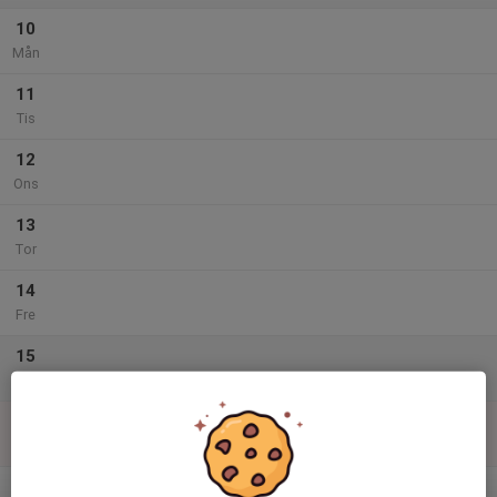
10
Mån
11
Tis
12
Ons
13
Tor
14
Fre
15
Lör
16
Sön
v.34