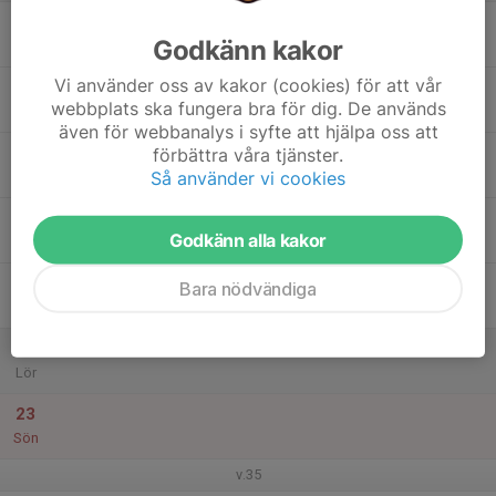
17
Godkänn kakor
Mån
Vi använder oss av kakor (cookies) för att vår
18
webbplats ska fungera bra för dig. De används
Tis
även för webbanalys i syfte att hjälpa oss att
19
förbättra våra tjänster.
Så använder vi cookies
Ons
20
Godkänn alla kakor
Tor
21
Bara nödvändiga
Fre
22
Lör
23
Sön
v.35