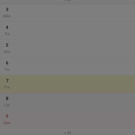
3
Mån
4
Tis
5
Ons
6
Tor
7
Fre
8
Lör
9
Sön
v.33