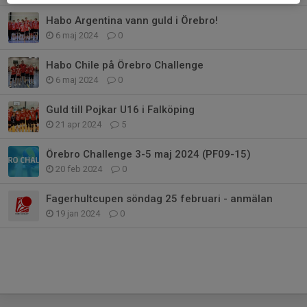
Habo Argentina vann guld i Örebro!
6 maj 2024
0
Habo Chile på Örebro Challenge
6 maj 2024
0
Guld till Pojkar U16 i Falköping
21 apr 2024
5
Örebro Challenge 3-5 maj 2024 (PF09-15)
20 feb 2024
0
Fagerhultcupen söndag 25 februari - anmälan
19 jan 2024
0