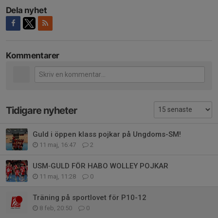
Dela nyhet
Kommentarer
Tidigare nyheter
Guld i öppen klass pojkar på Ungdoms-SM!
11 maj, 16:47
2
USM‑GULD FÖR HABO WOLLEY POJKAR
11 maj, 11:28
0
Träning på sportlovet för P10-12
8 feb, 20:50
0