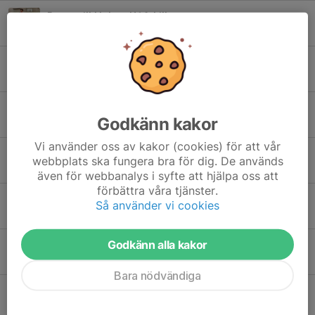
Brons till Habos U16-killar
13 apr 2025
3
Påsklov måndag och tisdag för 09-12
13 apr 2025
0
Örebro Challenge 2-4 maj 2025 (PF10-16)
Godkänn kakor
23 feb 2025
0
Vi använder oss av kakor (cookies) för att vår
Storförsäljning i P07-08, P09-10, P11-12
webbplats ska fungera bra för dig. De används
17 okt 2024
0
även för webbanalys i syfte att hjälpa oss att
förbättra våra tjänster.
Anmälan 3-kungaslaget 26-27 oktober 2024
Så använder vi cookies
29 aug 2024
0
Godkänn alla kakor
Träningsstart 9:e september
28 aug 2024
0
Bara nödvändiga
Habo Brasilien grävde silver
6 maj 2024
0