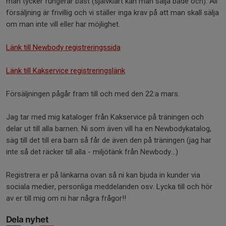
man tycker fungerar bäst (självklart kan man sälja både och). All
försäljning är frivillig och vi ställer inga krav på att man skall sälja
om man inte vill eller har möjlighet.
Länk till Newbody registreringssida
Länk till Kakservice registreringslänk
Försäljningen pågår fram till och med den 22:a mars.
Jag tar med mig kataloger från Kakservice på träningen och
delar ut till alla barnen. Ni som även vill ha en Newbodykatalog,
säg till det till era barn så får de även den på träningen (jag har
inte så det räcker till alla - miljötänk från Newbody...)
Registrera er på länkarna ovan så ni kan bjuda in kunder via
sociala medier, personliga meddelanden osv. Lycka till och hör
av er till mig om ni har några frågor!!
Dela nyhet