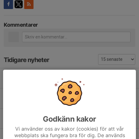
Kommentarer
Tidigare nyheter
Lyckad turnering för Habos tjejer i Ungdoms-SM – öppen klass
12 maj, 11:14
1
Fin insats i Örebro av Habo Vesta
11 maj, 22:19
1
Örebro Challenge 2026 - anmälan
Godkänn kakor
27 feb, 16:14
0
Vi använder oss av kakor (cookies) för att vår
webbplats ska fungera bra för dig. De används
Framgångar på U16 VSS