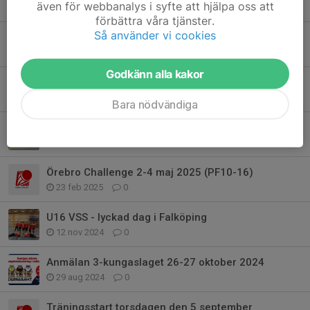
även för webbanalys i syfte att hjälpa oss att
23 nov 2025
4
förbättra våra tjänster.
Så använder vi cookies
Fint spel av Habos F16 tjejer på Trekungaslaget
30 okt 2025
1
Godkänn alla kakor
Säsongsstart Dam A, B, C, D och U16/VSS
25 aug 2025
0
Bara nödvändiga
Säsongsavslutning U16 VSS i Majorna
23 mar 2025
3
Örebro Challenge 2-4 maj 2025 (PF10-16)
23 feb 2025
0
U16 VSS - lyckad dag i Falköping
12 nov 2024
0
Anmälan 3-kungaslaget 26-27 oktober 2024
29 aug 2024
0
Träningsstart torsdagen den 5 september