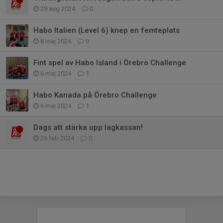
29 aug 2024
0
Habo Italien (Level 6) knep en femteplats
8 maj 2024
0
Fint spel av Habo Island i Örebro Challenge
6 maj 2024
1
Habo Kanada på Örebro Challenge
6 maj 2024
1
Dags att stärka upp lagkassan!
26 feb 2024
0