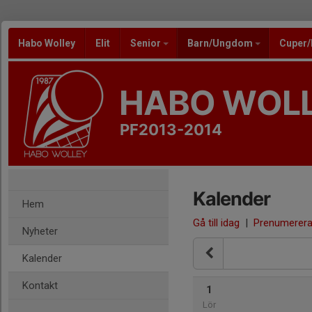
Habo Wolley
Elit
Senior
Barn/Ungdom
Cuper
HABO WOL
PF2013-2014
Kalender
Hem
Gå till idag
|
Prenumerer
Nyheter
Kalender
Kontakt
1
Lör