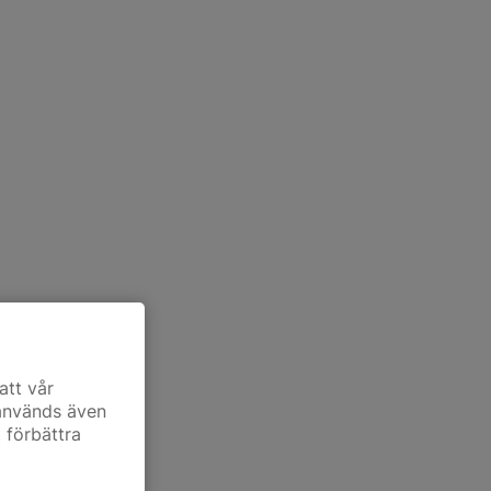
att vår
 används även
t förbättra