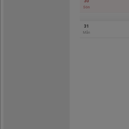
30
Sön
31
Mån