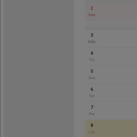
2
Sön
3
Mån
4
Tis
5
Ons
6
Tor
7
Fre
8
Lör