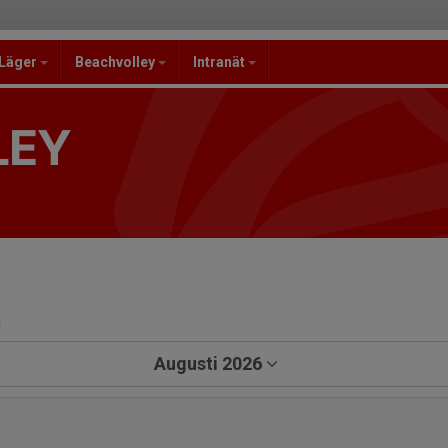
/Läger
Beachvolley
Intranät
LEY
a
Augusti 2026