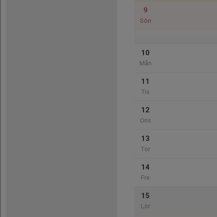
9
Sön
10
Mån
11
Tis
12
Ons
13
Tor
14
Fre
15
Lör