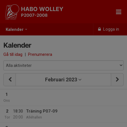
HABO WOLLEY
P2007-2008
Logga in
Kalender
Kalender
Gå till idag
|
Prenumerera
Februari 2023
1
Ons
2
18:30
Träning P07-09
20:00
Tor
Alléhallen