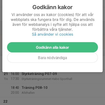
Tor
Godkänn kakor
17
Vi använder oss av kakor (cookies) för att vår
Fre
webbplats ska fungera bra för dig. De används
även för webbanalys i syfte att hjälpa oss att
18
förbättra våra tjänster.
Lör
Så använder vi cookies
19
Sön
Godkänn alla kakor
v.8
Bara nödvändiga
20
19:30
Träning P07-09
21:00
Mån
Alléhallen
21
16:00
Styrketräning P07-09
17:30
Tis
Styrketräningsrummet Habo Sporthall
18:40
Träning P08-10
20:00
Alléhallen
22