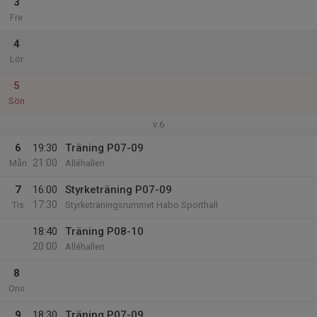
3
Fre
4
Lör
5
Sön
v.6
6
19:30
Träning P07-09
21:00
Mån
Alléhallen
7
16:00
Styrketräning P07-09
17:30
Tis
Styrketräningsrummet Habo Sporthall
18:40
Träning P08-10
20:00
Alléhallen
8
Ons
9
18:30
Träning P07-09