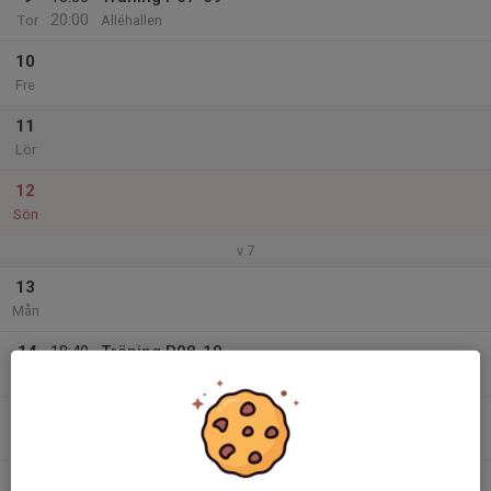
20:00
Tor
Alléhallen
10
Fre
11
Lör
12
Sön
v.7
13
Mån
14
18:40
Träning P08-10
20:00
Tis
Alléhallen
15
Ons
16