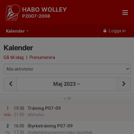
HABO WOLLEY
P2007-2008
Logga in
Kalender
Kalender
Gå till idag
|
Prenumerera
Maj 2023
v.18
1
19:30
Träning P07-09
21:00
Mån
Alléhallen
2
16:00
Styrketräning P07-09
17:30
Tis
Styrketräningsrummet Habo Sporthall