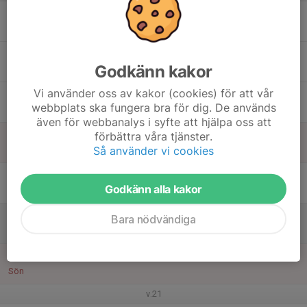
15
Mån
16
Godkänn kakor
Tis
Vi använder oss av kakor (cookies) för att vår
17
webbplats ska fungera bra för dig. De används
Ons
även för webbanalys i syfte att hjälpa oss att
18
förbättra våra tjänster.
Så använder vi cookies
Tor
19
Godkänn alla kakor
Fre
20
Bara nödvändiga
Lör
21
Sön
v.21