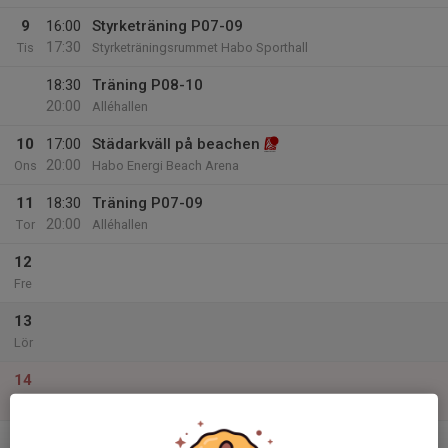
9
16:00
Styrketräning P07-09
17:30
Tis
Styrketräningsrummet Habo Sporthall
18:30
Träning P08-10
20:00
Alléhallen
10
17:00
Städarkväll på beachen
20:00
Ons
Habo Energi Beach Arena
11
18:30
Träning P07-09
20:00
Tor
Alléhallen
12
Fre
13
Lör
14
Sön
v.20