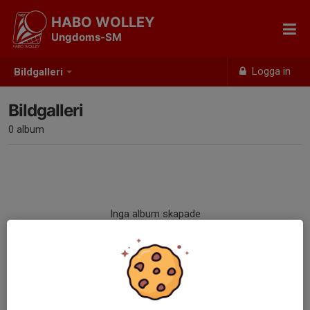
HABO WOLLEY
Ungdoms-SM
Logga in
Bildgalleri
Bildgalleri
0 album
Inga album skapade