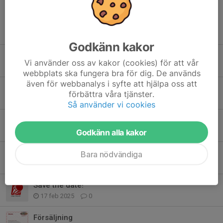
💪🏼🎉
Tidigare nyheter
Godkänn kakor
Serieavslut för Dam C & D
Vi använder oss av kakor (cookies) för att vår
30 mar, 12:08
0
webbplats ska fungera bra för dig. De används
även för webbanalys i syfte att hjälpa oss att
Seger på VSS i Habo
förbättra våra tjänster.
3 nov 2025
0
Så använder vi cookies
Dubbla segrar för Dam C
Godkänn alla kakor
20 okt 2025
0
Seriepremiär för Dam C
Bara nödvändiga
7 okt 2025
0
Save the date!
17 feb 2025
0
Försäljning