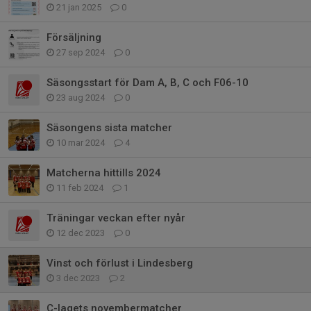
21 jan 2025
0
Försäljning
27 sep 2024
0
Säsongsstart för Dam A, B, C och F06-10
23 aug 2024
0
Säsongens sista matcher
10 mar 2024
4
Matcherna hittills 2024
11 feb 2024
1
Träningar veckan efter nyår
12 dec 2023
0
Vinst och förlust i Lindesberg
3 dec 2023
2
C-lagets novembermatcher