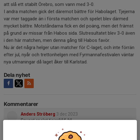
att slå ett stabilt Örebro, som vann med 3-0.
I andra matchen gick det däremot bättre för Habolaget. Tjejerna
var mer taggade än i första matchen och spelet blev därmed
mycket bättre. Motståndarna fick en del poäng, men det främst
på grund av missar från Habos sida. Slutresultatet blev 3-0 även
i den här matchen, men denna gång till Habos favör.
Nu är det några helger utan matcher för C-laget, och inte förrän
efter jul, nyår och trettonhelgen med Fyrmannafestivalen väntar
nya utmaningar då laget åker till Karlstad.
Dela nyhet
Kommentarer
Anders Ströberg
3 dec 2023
Snyggt spelat tjejer🙌💪🙌
Åsa Lingerfors
4 dec 2023