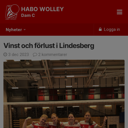
HABO WOLLEY
Dam C
Logga in
Nyheter
Vinst och förlust i Lindesberg
3 dec 2023
2 kommentarer