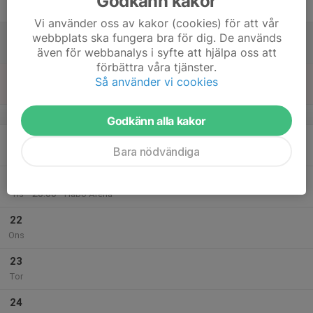
Godkänn kakor
Fre
Vi använder oss av kakor (cookies) för att vår
18
webbplats ska fungera bra för dig. De används
Lör
även för webbanalys i syfte att hjälpa oss att
förbättra våra tjänster.
19
Så använder vi cookies
Sön
v.17
Godkänn alla kakor
20
Bara nödvändiga
Mån
21
18:30
Tisdagsträning Dam D
20:00
Tis
Habo Arena
22
Ons
23
Tor
24