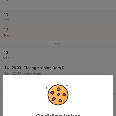
Fre
11
Lör
12
Sön
v.16
13
Mån
14
20:00
Tisdagsträning Dam D
22:00
Tis
Habo Arena
15
Ons
16
Tor
17