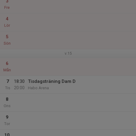
3
Fre
4
Lör
5
Sön
v.15
6
Mån
7
18:30
Tisdagsträning Dam D
20:00
Tis
Habo Arena
8
Ons
9
Tor
10