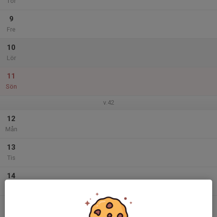
Tor
9
Fre
10
Lör
11
Sön
v.42
12
Mån
13
Tis
14
Ons
15
Tor