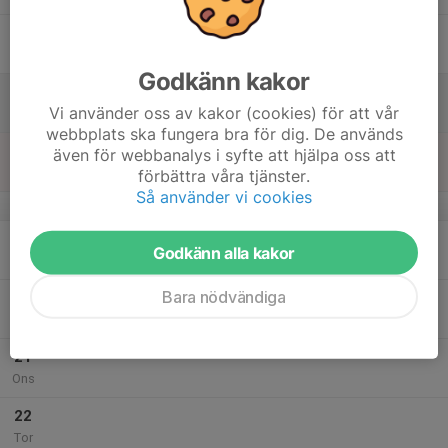
16
Fre
Godkänn kakor
17
Vi använder oss av kakor (cookies) för att vår
Lör
webbplats ska fungera bra för dig. De används
18
även för webbanalys i syfte att hjälpa oss att
Sön
förbättra våra tjänster.
Så använder vi cookies
v.43
19
Godkänn alla kakor
Mån
Bara nödvändiga
20
Tis
21
Ons
22
Tor