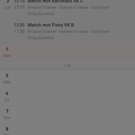
3
13:15
Match mot Karlstads VK C
15:15
Lör
Division 3 Damer - Division 3 Västra - Öst Damer
Floby Sporthall
15:30
Match mot Floby VK B
17:30
Division 3 Damer - Division 3 Västra - Öst Damer
Floby Sporthall
4
Sön
v.41
5
Mån
6
Tis
7
Ons
8