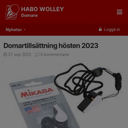
HABO WOLLEY
Domare
Logga in
Nyheter
Domartillsättning hösten 2023
21 sep 2023
0 kommentarer