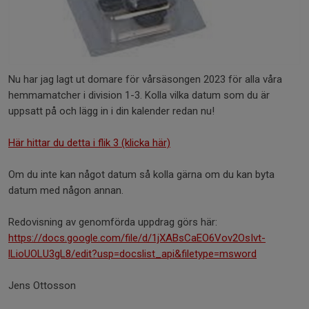
Nu har jag lagt ut domare för vårsäsongen 2023 för alla våra
hemmamatcher i division 1-3. Kolla vilka datum som du är
uppsatt på och lägg in i din kalender redan nu!
Här hittar du detta i flik 3 (klicka här)
Om du inte kan något datum så kolla gärna om du kan byta
datum med någon annan.
Redovisning av genomförda uppdrag görs här:
https://docs.google.com/file/d/1jXABsCaEO6Vov2OsIvt-
lLioUOLU3gL8/edit?usp=docslist_api&filetype=msword
Jens Ottosson