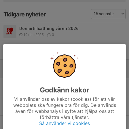
Tidigare nyheter
Domartillsättning våren 2026
19 dec 2025
0
Fyra nya domare!
10 nov 2025
0
Domartillsättning div 1-3 - hösten 2025
22 sep 2025
0
Nya volleybollregler inför säsongen 2025/26
Godkänn kakor
19 aug 2025
0
Vi använder oss av kakor (cookies) för att vår
Redovisning av domaruppdrag
webbplats ska fungera bra för dig. De används
15 jan 2025
0
även för webbanalys i syfte att hjälpa oss att
förbättra våra tjänster.
Regelkommentarer 2024-2025
Så använder vi cookies
1 okt 2024
0