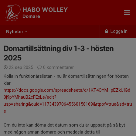
HABO WOLLEY
Domare
Logga in
Nyheter
Domartillsättning div 1-3 - hösten
2025
22 sep 2025
0 kommentarer
Kolla in funktionärslistan - nu är domartillsättningen för hösten
klar:
https://docs.google.com/spreadsheets/d/1KT4OYM_pEZkUIGd
0j9pYMhauB2cFExLe/edit?
usp=sharing&ouid=117343970645560158169&rtpof=true&sd=tru
e
Om du inte kan döma det datum som du är uppsatt på så byt
med någon annan domare och meddela detta till