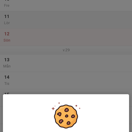
Fre
11
Lör
12
Sön
v.29
13
Mån
14
Tis
15
Ons
16
Tor
17