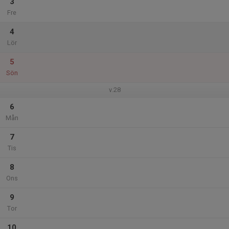
3
Fre
4
Lör
5
Sön
v.28
6
Mån
7
Tis
8
Ons
9
Tor
10