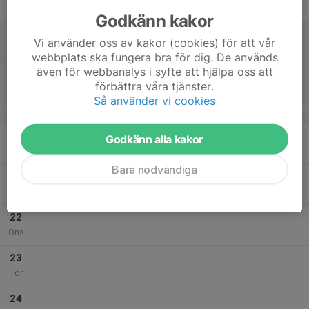
Fre
Godkänn kakor
18
Vi använder oss av kakor (cookies) för att vår
Lör
webbplats ska fungera bra för dig. De används
även för webbanalys i syfte att hjälpa oss att
19
förbättra våra tjänster.
Sön
Så använder vi cookies
v.30
20
Godkänn alla kakor
Mån
Bara nödvändiga
21
Tis
22
Ons
23
Tor
24