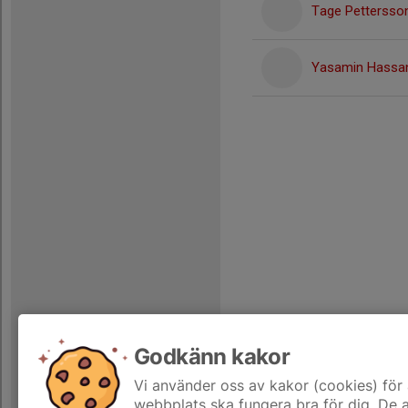
Tage Pettersso
Yasamin Hassa
Godkänn kakor
Vi använder oss av kakor (cookies) för 
webbplats ska fungera bra för dig. De