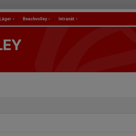
/Läger
Beachvolley
Intranät
LEY