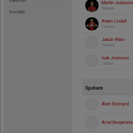
Kalender
Martin Joelsson
Tränare
Kontakt
Adam Lindell
Tränare
Jakob Wärn
Tränare
Isak Joelsson
Ledare
Spelare
Alvin Ekstrand
Arvid Benjamin