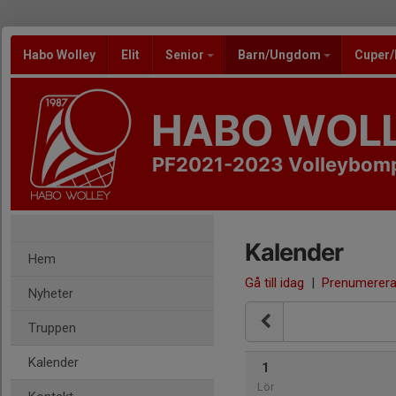
Habo Wolley
Elit
Senior
Barn/Ungdom
Cuper
HABO WOL
PF2021-2023 Volleybom
Kalender
Hem
Gå till idag
|
Prenumerer
Nyheter
Truppen
Kalender
1
Lör