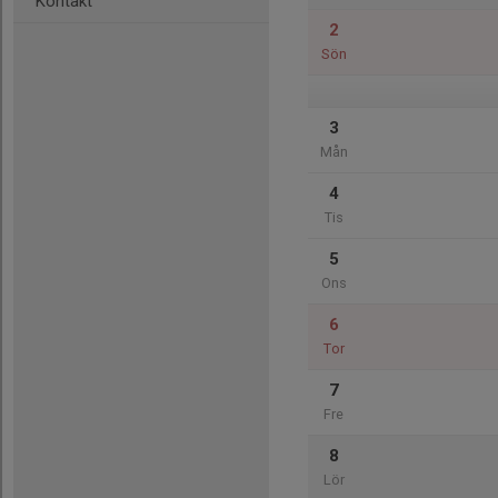
Kontakt
2
Sön
3
Mån
4
Tis
5
Ons
6
Tor
7
Fre
8
Lör