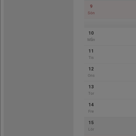
9
Sön
10
Mån
11
Tis
12
Ons
13
Tor
14
Fre
15
Lör