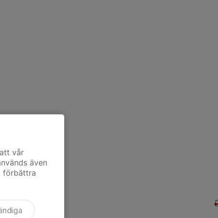
att vår
 används även
t förbättra
ändiga