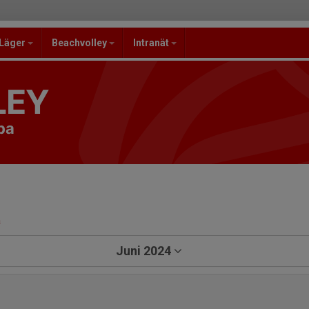
/Läger
Beachvolley
Intranät
LEY
pa
a
Juni 2024