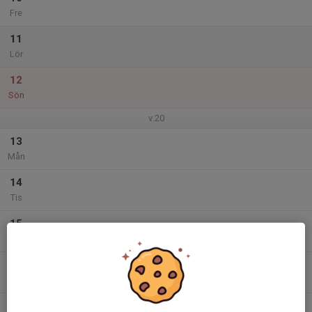
Fre
11
Lör
12
Sön
v.20
13
Mån
14
Tis
15
Ons
16
Tor
17