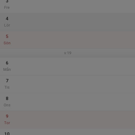
3
Fre
4
Lör
5
Sön
v.19
6
Mån
7
Tis
8
Ons
9
Tor
10