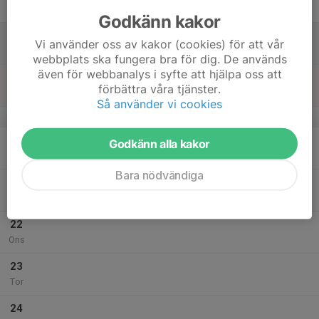
Fre
Godkänn kakor
18
Vi använder oss av kakor (cookies) för att vår
Lör
webbplats ska fungera bra för dig. De används
även för webbanalys i syfte att hjälpa oss att
19
förbättra våra tjänster.
Sön
Så använder vi cookies
v.21
20
Godkänn alla kakor
Mån
Bara nödvändiga
21
Tis
22
Ons
23
Tor
24